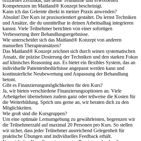
offizielles Zertifikat, das deine Teilnahme und erworbenen
Kompetenzen im Maitland® Konzept bescheinigt.
Kann ich das Gelernte direkt in meiner Praxis anwenden?
Absolut! Der Kurs ist praxisorientiert gestaltet. Du lernst Techniken
und Ansätze, die du unmittelbar in deinen Arbeitsalltag integrieren
kannst. Viele Teilnehmer berichten von einer sofortigen
Verbesserung ihrer Behandlungsergebnisse.
Wie unterscheidet sich das Maitland® Konzept von anderen
manuellen Therapieansätzen?
Das Maitland® Konzept zeichnet sich durch seinen systematischen
Ansatz, die präzise Dosierung der Techniken und den starken Fokus
auf klinisches Reasoning aus. Es bietet ein flexibles System, das an
individuelle Patientenbedürfnisse angepasst werden kann und
kontinuierliche Neubewertung und Anpassung der Behandlung
betont.
Gibt es Finanzierungsmöglichkeiten für den Kurs?
Ja, wir bieten verschiedene Finanzierungsoptionen an. Viele
Arbeitgeber übernehmen zudem ganz oder teilweise die Kosten für
die Weiterbildung. Sprich uns gerne an, wir beraten dich zu den
Möglichkeiten.
Wie groß sind die Kursgruppen?
Um eine optimale Lernumgebung zu gewährleisten, begrenzen wir
die Teilnehmerzahl auf maximal 20 Personen pro Kurs. So stellen
wir sicher, dass jeder Teilnehmer ausreichend Gelegenheit für
praktische Übungen und individuelles Feedback erhält.