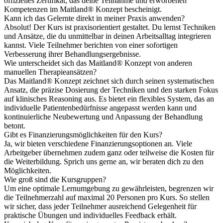
offizielles Zertifikat, das deine Teilnahme und erworbenen
Kompetenzen im Maitland® Konzept bescheinigt.
Kann ich das Gelernte direkt in meiner Praxis anwenden?
Absolut! Der Kurs ist praxisorientiert gestaltet. Du lernst Techniken
und Ansätze, die du unmittelbar in deinen Arbeitsalltag integrieren
kannst. Viele Teilnehmer berichten von einer sofortigen
Verbesserung ihrer Behandlungsergebnisse.
Wie unterscheidet sich das Maitland® Konzept von anderen
manuellen Therapieansätzen?
Das Maitland® Konzept zeichnet sich durch seinen systematischen
Ansatz, die präzise Dosierung der Techniken und den starken Fokus
auf klinisches Reasoning aus. Es bietet ein flexibles System, das an
individuelle Patientenbedürfnisse angepasst werden kann und
kontinuierliche Neubewertung und Anpassung der Behandlung
betont.
Gibt es Finanzierungsmöglichkeiten für den Kurs?
Ja, wir bieten verschiedene Finanzierungsoptionen an. Viele
Arbeitgeber übernehmen zudem ganz oder teilweise die Kosten für
die Weiterbildung. Sprich uns gerne an, wir beraten dich zu den
Möglichkeiten.
Wie groß sind die Kursgruppen?
Um eine optimale Lernumgebung zu gewährleisten, begrenzen wir
die Teilnehmerzahl auf maximal 20 Personen pro Kurs. So stellen
wir sicher, dass jeder Teilnehmer ausreichend Gelegenheit für
praktische Übungen und individuelles Feedback erhält.